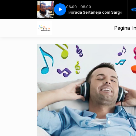
06:00 - 08:00
 Sertaneja com Sargento Veiga
Alvorada Sertaneja com Sargento Veiga
Página In